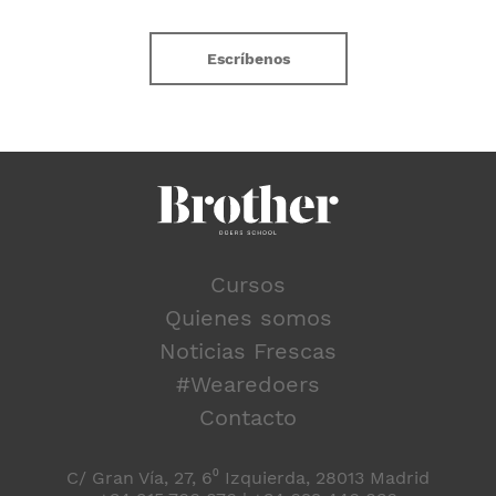
Escríbenos
Cursos
Quienes somos
Noticias Frescas
#Wearedoers
Contacto
C/ Gran Vía, 27, 6⁰ Izquierda, 28013 Madrid