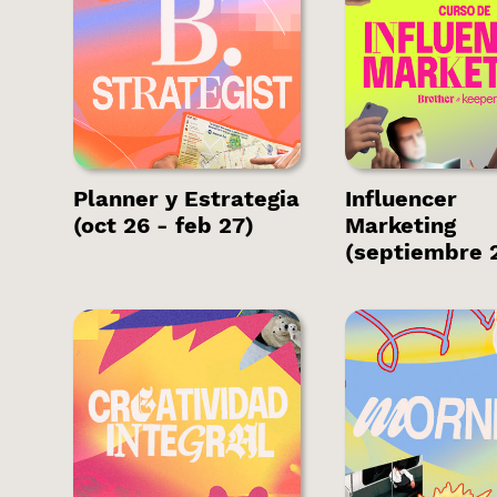
Hay plazas
Hay plaza
disponibles.
disponible
Planner y Estrategia
Influencer
(oct 26 - feb 27)
Marketing
(septiembre 
Quedan pocas
Quedan po
plazas.
plazas.