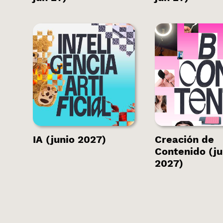
Hay plazas
Hay plaza
disponibles.
disponible
IA (junio 2027)
Creación de
Contenido (ju
2027)