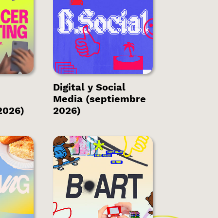
s
Hay plazas
s.
disponibles.
Digital y Social
Media (septiembre
2026)
2026)
cas
Hay plazas
disponibles.