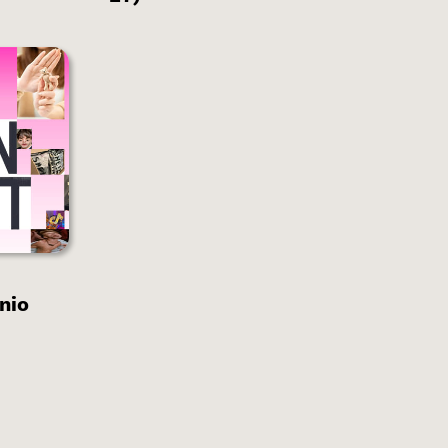
s
s.
nio