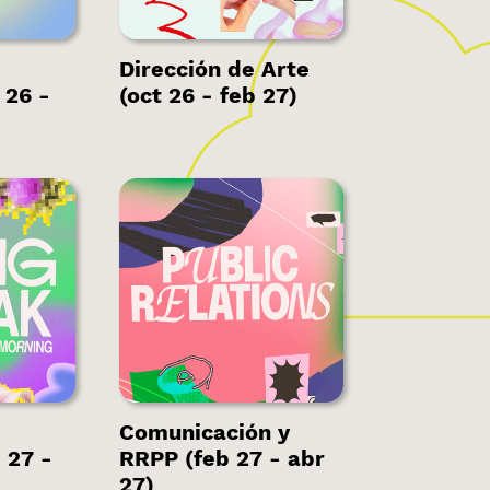
Dirección de Arte
 26 -
(oct 26 - feb 27)
s
Hay plazas
s.
disponibles.
Comunicación y
 27 -
RRPP (feb 27 - abr
27)